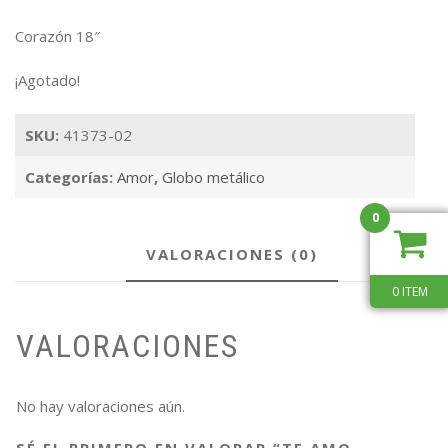
Corazón 18″
¡Agotado!
SKU:
41373-02
Categorías:
Amor
,
Globo metálico
0
VALORACIONES (0)
0 ITEM
VALORACIONES
No hay valoraciones aún.
SÉ EL PRIMERO EN VALORAR “TE AMO