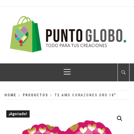
Skip
to
content
PUNTO GLOBO
Globos Metálicos al Mayoreo
Primary
Menu
HOME
PRODUCTOS
TE AMO CORAZONES ORO 18″
¡Agotado!