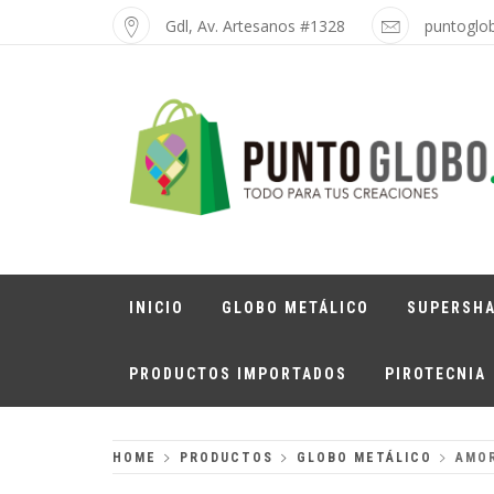
Skip
Gdl, Av. Artesanos #1328
puntoglo
to
content
PUNTO GLOBO
Globos Metálicos al Mayoreo
INICIO
GLOBO METÁLICO
SUPERSH
PRODUCTOS IMPORTADOS
PIROTECNIA
HOME
PRODUCTOS
GLOBO METÁLICO
AMO