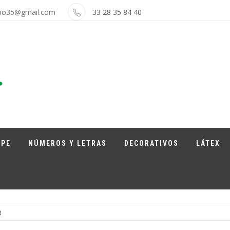
bo35@gmail.com
33 28 35 84 40
APE
NÚMEROS Y LETRAS
DECORATIVOS
LÁTEX
R