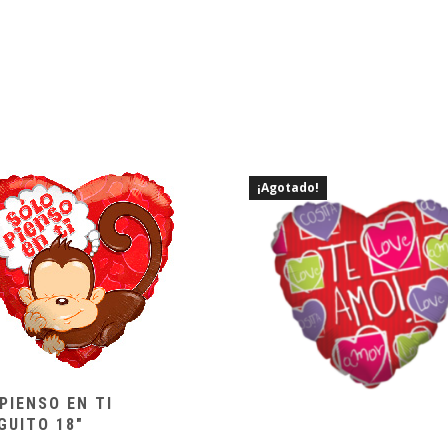
¡Agotado!
PIENSO EN TI
GUITO 18″