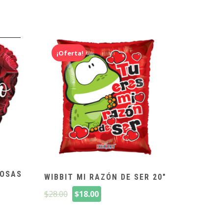
¡Oferta!
ROSAS
WIBBIT MI RAZÓN DE SER 20″
$
28.00
$
18.00