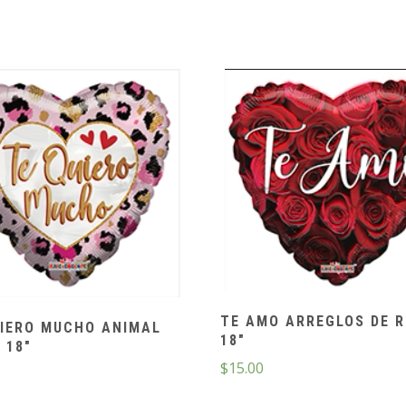
TE AMO ARREGLOS DE 
UIERO MUCHO ANIMAL
18″
 18″
$
15.00