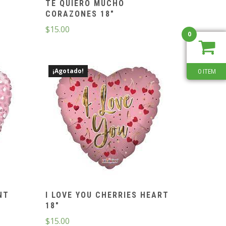
TE QUIERO MUCHO
CORAZONES 18″
$
15.00
0
¡Agotado!
0 ITEM
NT
I LOVE YOU CHERRIES HEART
18″
$
15.00