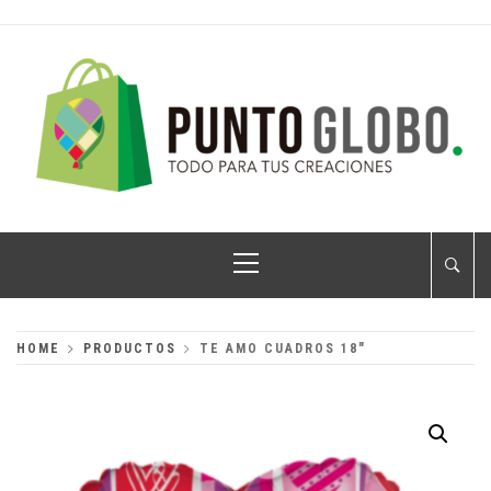
Skip
to
content
PUNTO GLOBO
Globos Metálicos al Mayoreo
Primary
Menu
HOME
PRODUCTOS
TE AMO CUADROS 18″