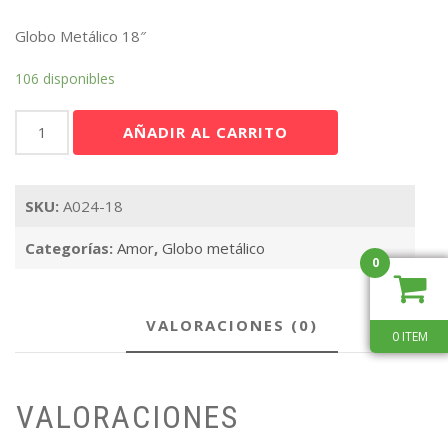
Globo Metálico 18″
106 disponibles
Te
AÑADIR AL CARRITO
Amo
Cuadros
18"
SKU:
A024-18
cantidad
Categorías:
Amor
,
Globo metálico
0
VALORACIONES (0)
0 ITEM
VALORACIONES