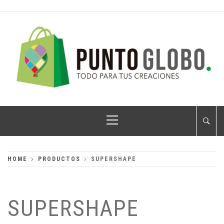
Skip
to
content
PUNTO GLOBO
Globos Metálicos al Mayoreo
Primary
Menu
HOME
PRODUCTOS
SUPERSHAPE
SUPERSHAPE