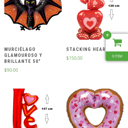
0
MURCIÉLAGO
STACKING HEARTS 55″
GLAMOUROSO Y
0 ITEM
$
150.00
BRILLANTE 50″
$
90.00