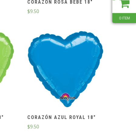
″
CORAZÓN ROSA BEBÉ 18″
$
9.50
0 ITEM
8″
CORAZÓN AZUL ROYAL 18″
$
9.50