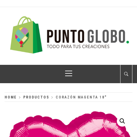
Skip
to
content
PUNTO GLOBO
Globos Metálicos al Mayoreo
Primary
Menu
HOME
PRODUCTOS
CORAZÓN MAGENTA 18″