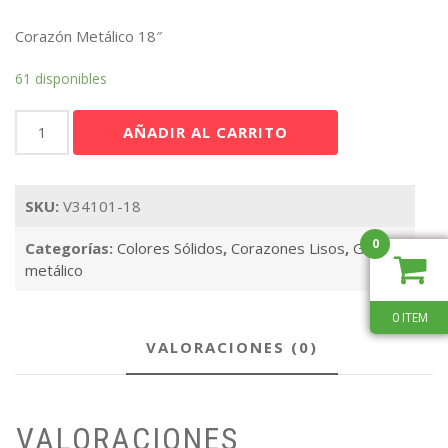
Corazón Metálico 18″
61 disponibles
Corazón
AÑADIR AL CARRITO
Azul
Royal
18"
SKU:
V34101-18
cantidad
0
Categorías:
Colores Sólidos
,
Corazones Lisos
,
Globo
metálico
0 ITEM
VALORACIONES (0)
VALORACIONES