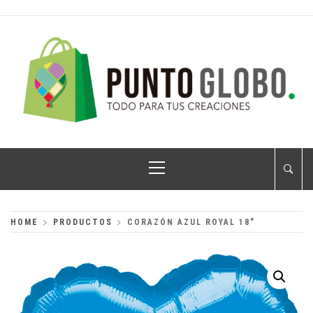
Skip
to
content
PUNTO GLOBO
Globos Metálicos al Mayoreo
Primary
Menu
HOME
PRODUCTOS
CORAZÓN AZUL ROYAL 18″