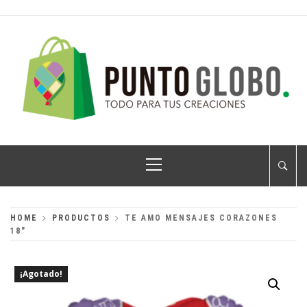
Skip
to
content
PUNTO GLOBO
Globos Metálicos al Mayoreo
Primary
Menu
HOME
PRODUCTOS
TE AMO MENSAJES CORAZONES
18″
¡Agotado!