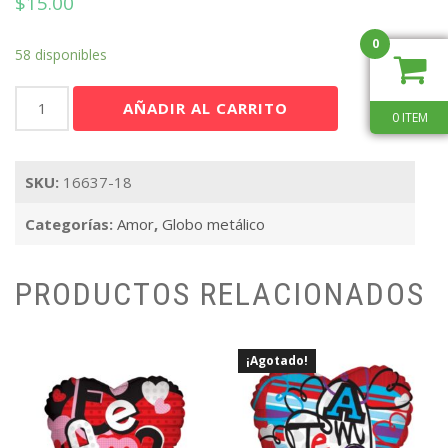
$
15.00
0
58 disponibles
I
AÑADIR AL CARRITO
Love
0 ITEM
You
Script
SKU:
16637-18
Letters
18"
Categorías:
Amor
,
Globo metálico
cantidad
PRODUCTOS RELACIONADOS
¡Agotado!