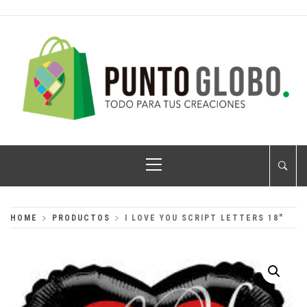
Skip
to
content
PUNTO GLOBO
Globos Metálicos al Mayoreo
Primary
Menu
HOME
PRODUCTOS
I LOVE YOU SCRIPT LETTERS 18″