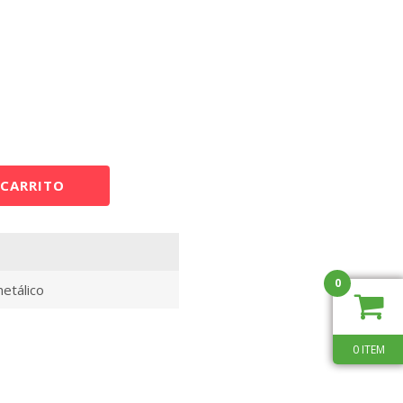
 CARRITO
0
etálico
0 ITEM