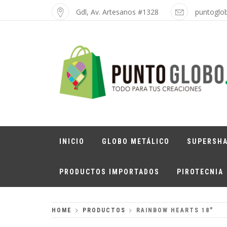
Skip
Gdl, Av. Artesanos #1328
puntoglo
to
content
PUNTO GLOBO
Globos Metálicos al Mayoreo
INICIO
GLOBO METÁLICO
SUPERSH
PRODUCTOS IMPORTADOS
PIROTECNIA
HOME
PRODUCTOS
RAINBOW HEARTS 18″