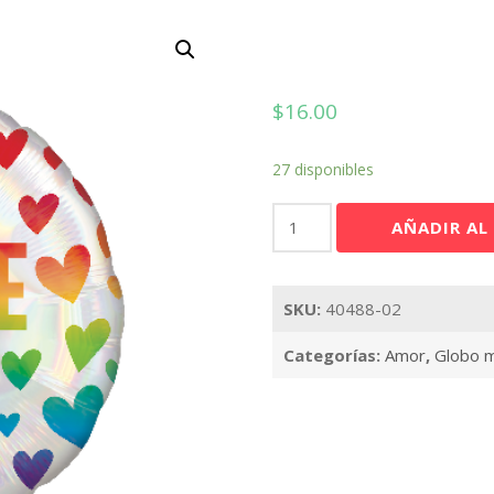
$
16.00
27 disponibles
Rainbow
AÑADIR AL
Hearts
18"
cantidad
SKU:
40488-02
Categorías:
Amor
,
Globo m