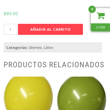
0
$
89.00
Gmex
0 ITEM
AÑADIR AL CARRITO
12"
Verde
Oscuro
Categorías:
Glomex
,
Látex
STD
C/100
cantidad
PRODUCTOS RELACIONADOS