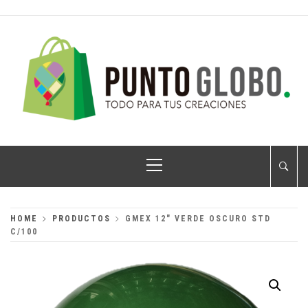
Skip
to
content
PUNTO GLOBO
Globos Metálicos al Mayoreo
Primary
Menu
HOME
PRODUCTOS
GMEX 12″ VERDE OSCURO STD
C/100