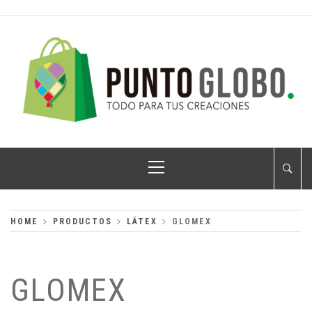
Skip
to
content
PUNTO GLOBO
Globos Metálicos al Mayoreo
Primary
Menu
HOME
PRODUCTOS
LÁTEX
GLOMEX
GLOMEX