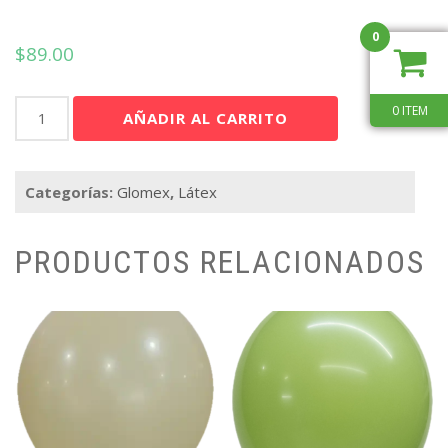
0
$
89.00
Gmex
0 ITEM
AÑADIR AL CARRITO
12"
Verde
Oliva
Categorías:
Glomex
,
Látex
Retro
C/100
cantidad
PRODUCTOS RELACIONADOS