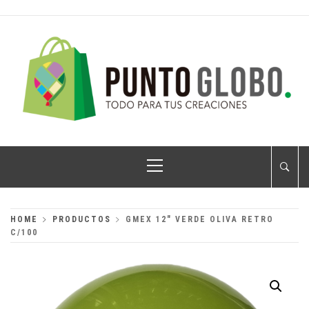
Skip
to
content
PUNTO GLOBO
Globos Metálicos al Mayoreo
Primary
Menu
HOME
PRODUCTOS
GMEX 12″ VERDE OLIVA RETRO
C/100