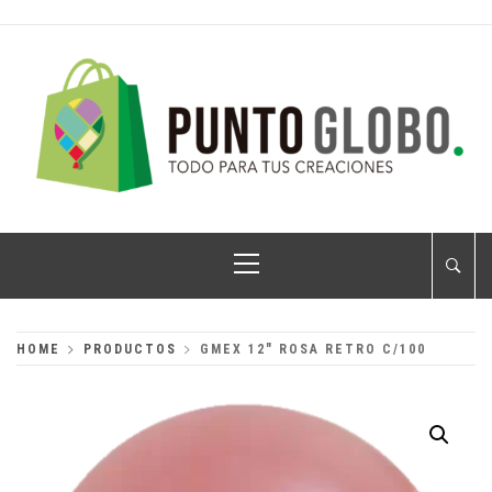
Skip
to
content
PUNTO GLOBO
Globos Metálicos al Mayoreo
Primary
Menu
HOME
PRODUCTOS
GMEX 12″ ROSA RETRO C/100