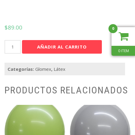
$
89.00
0
Gmex
AÑADIR AL CARRITO
12"
0 ITEM
Rosa
Retro
Categorías:
Glomex
,
Látex
C/100
cantidad
PRODUCTOS RELACIONADOS