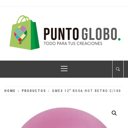
Skip
to
content
PUNTO GLOBO
Globos Metálicos al Mayoreo
Primary
Menu
HOME
PRODUCTOS
GMEX 12″ ROSA HOT RETRO C/100