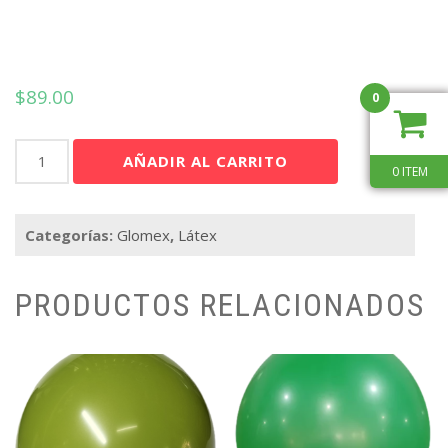
$
89.00
0
Gmex
AÑADIR AL CARRITO
12"
0 ITEM
Rosa
Hot
Categorías:
Glomex
,
Látex
Retro
C/100
cantidad
PRODUCTOS RELACIONADOS