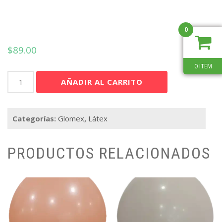
0
$
89.00
0 ITEM
Gmex
AÑADIR AL CARRITO
12"
Blanco
STD
Categorías:
Glomex
,
Látex
C/100
cantidad
PRODUCTOS RELACIONADOS