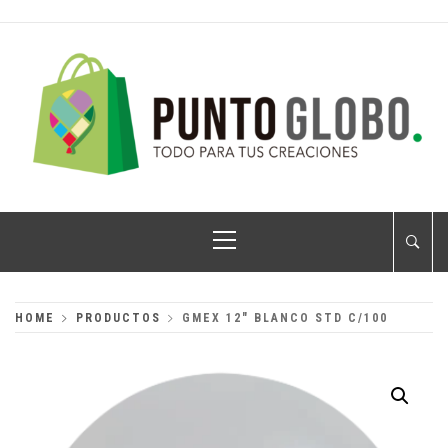
Skip
to
content
PUNTO GLOBO
Globos Metálicos al Mayoreo
Primary
Menu
HOME
PRODUCTOS
GMEX 12″ BLANCO STD C/100