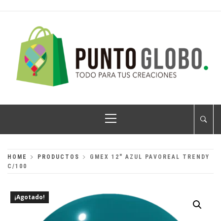
Skip
to
content
PUNTO GLOBO
Globos Metálicos al Mayoreo
Primary
Menu
HOME
PRODUCTOS
GMEX 12″ AZUL PAVOREAL TRENDY
C/100
¡Agotado!