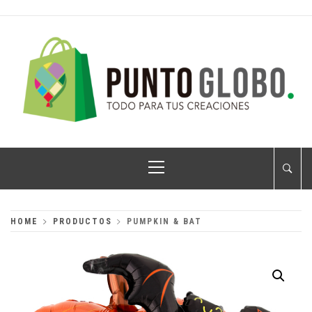
Skip
to
content
PUNTO GLOBO
Globos Metálicos al Mayoreo
Primary
Menu
HOME
PRODUCTOS
PUMPKIN & BAT