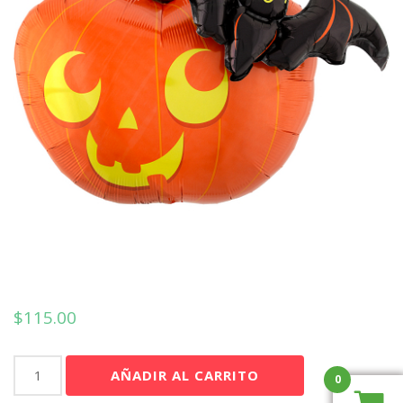
$
115.00
Pumpkin
AÑADIR AL CARRITO
0
&