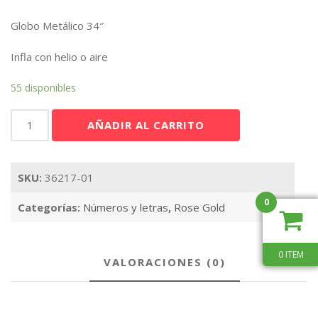
Globo Metálico 34″
Infla con helio o aire
55 disponibles
Número
AÑADIR AL CARRITO
6
Rose
Gold
SKU:
36217-01
34"
cantidad
0
Categorías:
Números y letras
,
Rose Gold
0 ITEM
VALORACIONES (0)