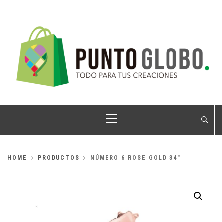
Skip
to
content
PUNTO GLOBO
Globos Metálicos al Mayoreo
Primary
Menu
HOME
PRODUCTOS
NÚMERO 6 ROSE GOLD 34″