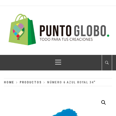
Skip
to
content
PUNTO GLOBO
Globos Metálicos al Mayoreo
Primary
Menu
HOME
PRODUCTOS
NÚMERO 6 AZUL ROYAL 34″