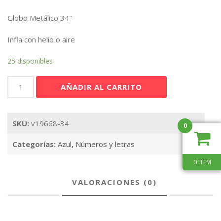
Globo Metálico 34″
Infla con helio o aire
25 disponibles
Número
AÑADIR AL CARRITO
6
Azul
Royal
SKU:
v19668-34
34"
0
cantidad
Categorías:
Azul
,
Números y letras
0 ITEM
VALORACIONES (0)