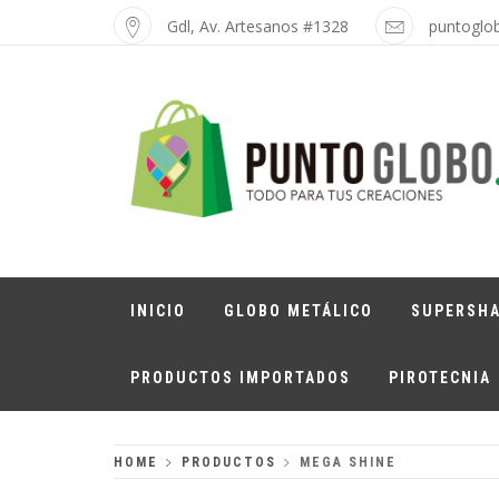
Skip
Gdl, Av. Artesanos #1328
puntoglo
to
content
PUNTO GLOBO
Globos Metálicos al Mayoreo
INICIO
GLOBO METÁLICO
SUPERSH
PRODUCTOS IMPORTADOS
PIROTECNIA
HOME
PRODUCTOS
MEGA SHINE