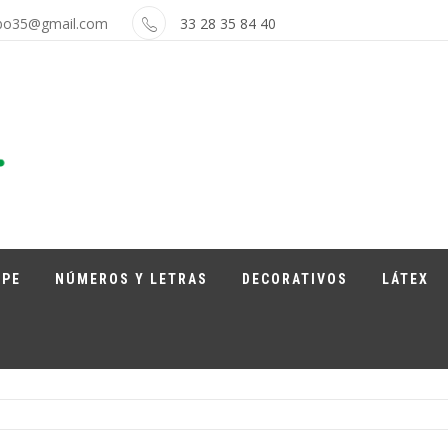
bo35@gmail.com
33 28 35 84 40
APE
NÚMEROS Y LETRAS
DECORATIVOS
LÁTEX