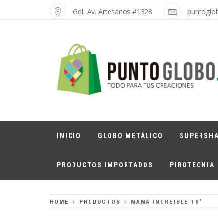
Skip
Gdl, Av. Artesanos #1328
puntoglo
to
content
PUNTO GLOBO
Globos Metálicos al Mayoreo
INICIO
GLOBO METÁLICO
SUPERSH
PRODUCTOS IMPORTADOS
PIROTECNIA
HOME
PRODUCTOS
MAMÁ INCREÍBLE 18″