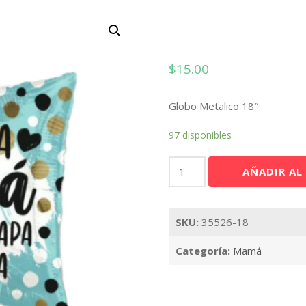
$
15.00
Globo Metalico 18″
97 disponibles
Mamá
AÑADIR AL
Increíble
18"
cantidad
SKU:
35526-18
Categoría:
Mamá