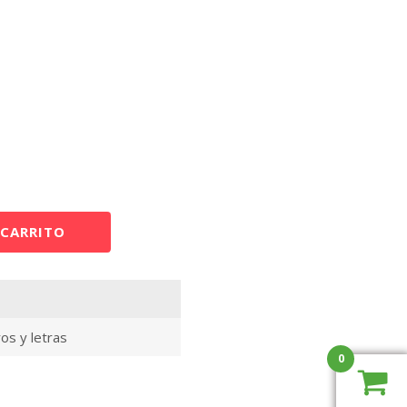
 CARRITO
s y letras
0