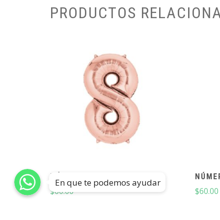
PRODUCTOS RELACION
NÚMERO 8 ROSE GOLD 34″
NÚMER
En que te podemos ayudar
$
60.00
$
60.00