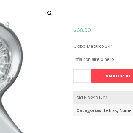
$
60.00
Globo Metálico 34″
Infla con aire o helio
Letra
AÑADIR AL
R
Plata
34"
SKU:
32981-01
cantidad
Categorías:
Letras
,
Número