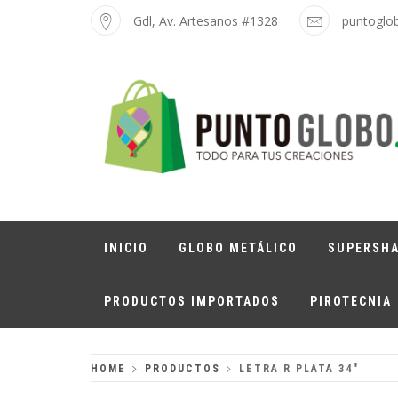
Skip
Gdl, Av. Artesanos #1328
puntoglo
to
content
PUNTO GLOBO
Globos Metálicos al Mayoreo
INICIO
GLOBO METÁLICO
SUPERSH
PRODUCTOS IMPORTADOS
PIROTECNIA
HOME
PRODUCTOS
LETRA R PLATA 34″