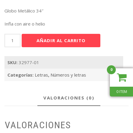
Globo Metálico 34″
Infla con aire o helio
Letra
AÑADIR AL CARRITO
P
Plata
34"
SKU:
32977-01
cantidad
0
Categorías:
Letras
,
Números y letras
0 ITEM
VALORACIONES (0)
VALORACIONES