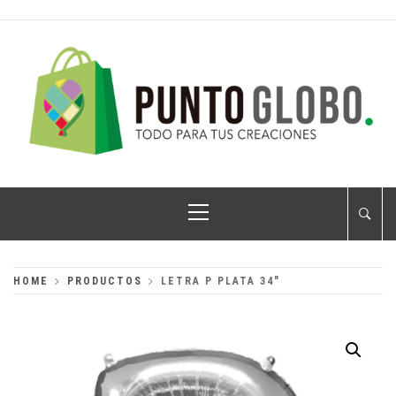
Skip
to
content
PUNTO GLOBO
Globos Metálicos al Mayoreo
Primary
Menu
HOME
PRODUCTOS
LETRA P PLATA 34″