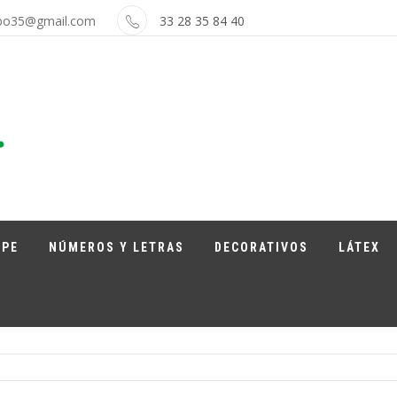
bo35@gmail.com
33 28 35 84 40
APE
NÚMEROS Y LETRAS
DECORATIVOS
LÁTEX