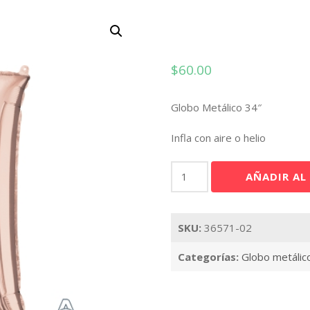
$
60.00
Globo Metálico 34″
Infla con aire o helio
Letra
AÑADIR AL
H
Rose
Gold
SKU:
36571-02
34"
cantidad
Categorías:
Globo metálic