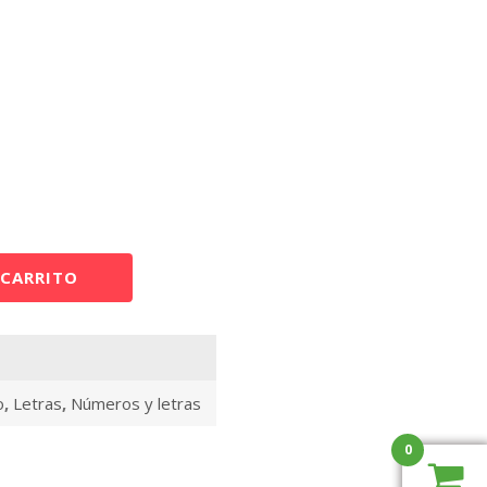
 CARRITO
o
,
Letras
,
Números y letras
0