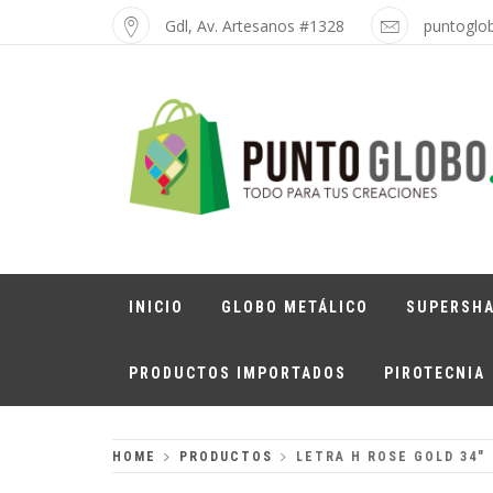
Skip
Gdl, Av. Artesanos #1328
puntoglo
to
content
PUNTO GLOBO
Globos Metálicos al Mayoreo
INICIO
GLOBO METÁLICO
SUPERSH
PRODUCTOS IMPORTADOS
PIROTECNIA
HOME
PRODUCTOS
LETRA H ROSE GOLD 34″