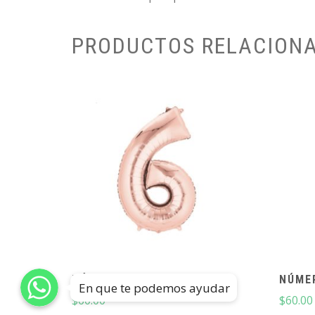
PRODUCTOS RELACION
NÚMERO 6 ROSE GOLD 34″
NÚMER
En que te podemos ayudar
$
60.00
$
60.00