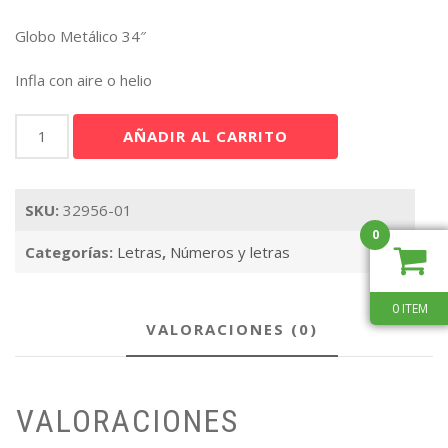
Globo Metálico 34″
Infla con aire o helio
Letra
AÑADIR AL CARRITO
F
Plata
34"
SKU:
32956-01
cantidad
0
Categorías:
Letras
,
Números y letras
0 ITEM
VALORACIONES (0)
VALORACIONES