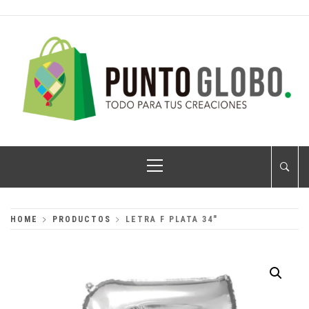
Skip
to
content
PUNTO GLOBO
Globos Metálicos al Mayoreo
Primary
Menu
HOME
PRODUCTOS
LETRA F PLATA 34″