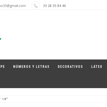
bo35@gmail.com
33 28 35 84 40
APE
NÚMEROS Y LETRAS
DECORATIVOS
LÁTEX
 18″