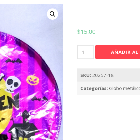
$
15.00
Happy
AÑADIR AL
Halloween
Night
18"
SKU:
20257-18
cantidad
Categorías:
Globo metálic