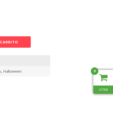
 CARRITO
o
,
Halloween
0
0 ITEM