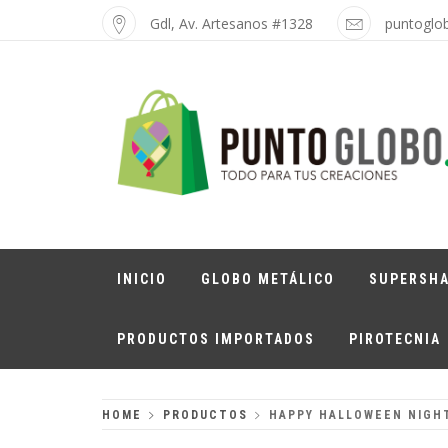
Skip
Gdl, Av. Artesanos #1328
puntoglo
to
content
PUNTO GLOBO
Globos Metálicos al Mayoreo
INICIO
GLOBO METÁLICO
SUPERSH
PRODUCTOS IMPORTADOS
PIROTECNIA
HOME
PRODUCTOS
HAPPY HALLOWEEN NIGHT