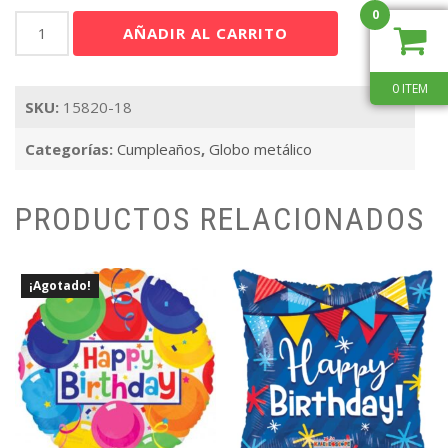
0
Happy
AÑADIR AL CARRITO
Birthday
To
You
0 ITEM
SKU:
15820-18
18"
cantidad
Categorías:
Cumpleaños
,
Globo metálico
PRODUCTOS RELACIONADOS
¡Agotado!