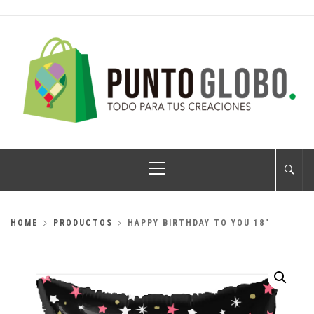
Skip
to
content
PUNTO GLOBO
Globos Metálicos al Mayoreo
Primary
Menu
HOME
PRODUCTOS
HAPPY BIRTHDAY TO YOU 18″