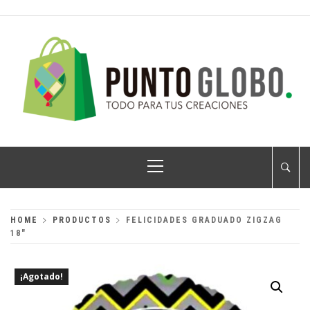
Skip
to
content
PUNTO GLOBO
Globos Metálicos al Mayoreo
Primary
Menu
HOME
PRODUCTOS
FELICIDADES GRADUADO ZIGZAG
18″
¡Agotado!