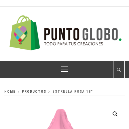
Skip
to
content
PUNTO GLOBO
Globos Metálicos al Mayoreo
Primary
Menu
HOME
PRODUCTOS
ESTRELLA ROSA 18″