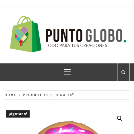
Skip
to
content
PUNTO GLOBO
Globos Metálicos al Mayoreo
Primary
Menu
HOME
PRODUCTOS
DONA 28″
¡Agotado!