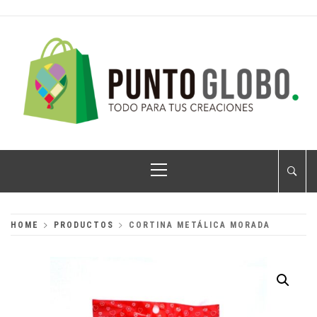
Skip
to
content
PUNTO GLOBO
Globos Metálicos al Mayoreo
Primary
Menu
HOME
PRODUCTOS
CORTINA METÁLICA MORADA