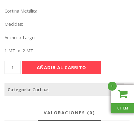
Cortina Metálica
Medidas:
Ancho x Largo
1 MT x 2 MT
Cortina
AÑADIR AL CARRITO
Metálica
Azul
Rey
0
Categoría:
Cortinas
cantidad
0 ITEM
VALORACIONES (0)