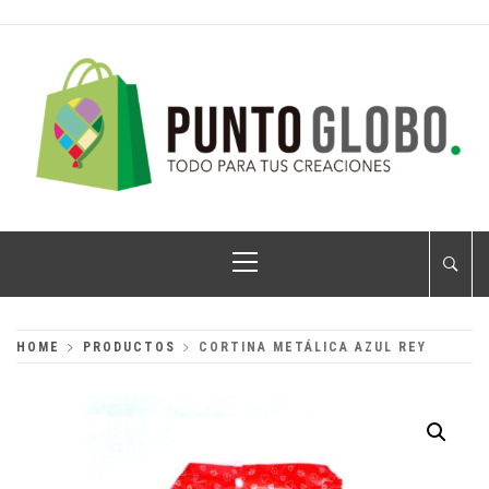
Skip
to
content
PUNTO GLOBO
Globos Metálicos al Mayoreo
Primary
Menu
HOME
PRODUCTOS
CORTINA METÁLICA AZUL REY