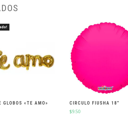
ADOS
ado!
E GLOBOS «TE AMO»
CIRCULO FIUSHA 18″
$
9.50