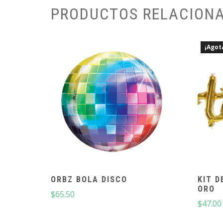
PRODUCTOS RELACION
¡Agot
ORBZ BOLA DISCO
KIT D
ORO
$
65.50
$
47.00