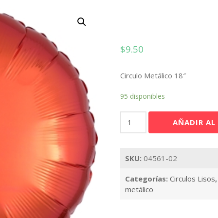
$
9.50
Circulo Metálico 18″
95 disponibles
Circulo
AÑADIR AL
Naranja
18"
cantidad
SKU:
04561-02
Categorías:
Circulos Lisos
metálico