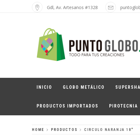
Skip
Gdl, Av. Artesanos #1328
puntoglo
to
content
PUNTO GLOBO
Globos Metálicos al Mayoreo
INICIO
GLOBO METÁLICO
SUPERSH
PRODUCTOS IMPORTADOS
PIROTECNIA
HOME
PRODUCTOS
CIRCULO NARANJA 18″