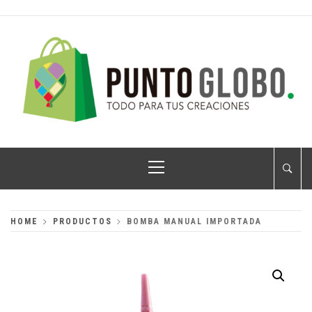
Skip
to
content
PUNTO GLOBO
Globos Metálicos al Mayoreo
Primary
Menu
HOME
PRODUCTOS
BOMBA MANUAL IMPORTADA