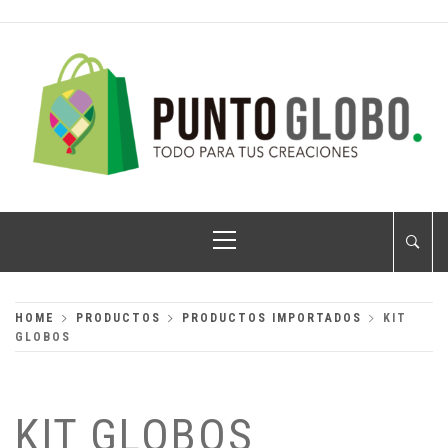
Skip
to
content
PUNTO GLOBO
Globos Metálicos al Mayoreo
Primary
Menu
HOME
PRODUCTOS
PRODUCTOS IMPORTADOS
KIT
GLOBOS
KIT GLOBOS