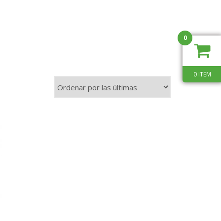
0
0 ITEM