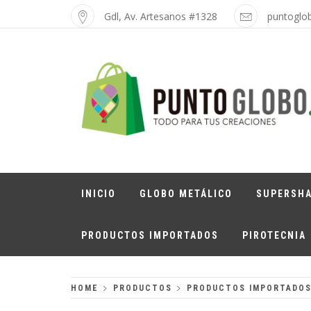
Skip
Gdl, Av. Artesanos #1328
puntoglo
to
content
PUNTO GLOBO
Globos Metálicos al Mayoreo
INICIO
GLOBO METÁLICO
SUPERSH
PRODUCTOS IMPORTADOS
PIROTECNIA
HOME
PRODUCTOS
PRODUCTOS IMPORTADO