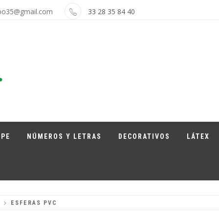
bo35@gmail.com
33 28 35 84 40
APE
NÚMEROS Y LETRAS
DECORATIVOS
LÁTEX
S
ESFERAS PVC